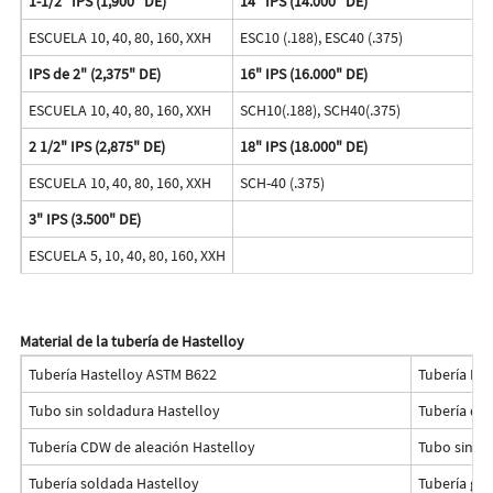
1-1/2" IPS (1,900" DE)
14" IPS (14.000" DE)
ESCUELA 10, 40, 80, 160, XXH
ESC10 (.188), ESC40 (.375)
IPS de 2" (2,375" DE)
16" IPS (16.000" DE)
ESCUELA 10, 40, 80, 160, XXH
SCH10(.188), SCH40(.375)
2 1/2" IPS (2,875" DE)
18" IPS (18.000" DE)
ESCUELA 10, 40, 80, 160, XXH
SCH-40 (.375)
3" IPS (3.500" DE)
ESCUELA 5, 10, 40, 80, 160, XXH
Material de la tubería de Hastelloy
Tubería Hastelloy ASTM B622
Tubería Has
Tubo sin soldadura Hastelloy
Tubería de 
Tubería CDW de aleación Hastelloy
Tubo sin co
Tubería soldada Hastelloy
Tubería gr