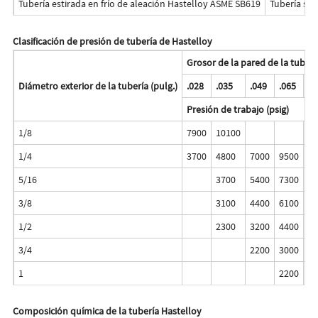
Tubería estirada en frío de aleación Hastelloy ASME SB619
Tubería sol
Clasificación de presión de tubería de Hastelloy
Grosor de la pared de la tuberí
Diámetro exterior de la tubería
(pulg.)
.028
.035
.049
.065
.0
Presión de trabajo (psig)
1/8
7900
10100
1/4
3700
4800
7000
9500
5/16
3700
5400
7300
3/8
3100
4400
6100
1/2
2300
3200
4400
3/4
2200
3000
40
1
2200
29
Composición química de la tubería Hastelloy