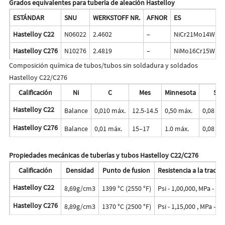
Grados equivalentes para tubería de aleación Hastelloy
ESTÁNDAR
SNU
WERKSTOFF NR.
AFNOR
ES
J
Hastelloy C22
N06022
2.4602
–
NiCr21Mo14W
N
Hastelloy C276
N10276
2.4819
–
NiMo16Cr15W
N
Composición química de tubos/tubos sin soldadura y soldados
Hastelloy C22/C276
Calificación
Ni
C
Mes
Minnesota
Si
Hastelloy C22
Balance
0,010 máx.
12.5-14.5
0,50 máx.
0,08 má
Hastelloy C276
Balance
0,01 máx.
15–17
1.0 máx.
0,08 má
Propiedades mecánicas de tuberías y tubos Hastelloy C22/C276
Calificación
Densidad
Punto de fusion
Resistencia a la tracci
Hastelloy C22
8,69g/cm3
1399 °C (2550 °F)
Psi - 1,00,000, MPa - 69
Hastelloy C276
8,89g/cm3
1370 °C (2500 °F)
Psi - 1,15,000 , MPa - 79