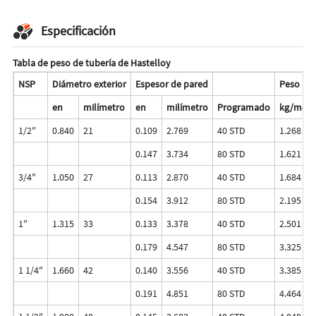
Especificación
Tabla de peso de tubería de Hastelloy
NSP
Diámetro exterior
Espesor de pared
Peso
en
milímetro
en
milímetro
Programado
kg/metr
1/2″
0.840
21
0.109
2.769
40 STD
1.268
0.147
3.734
80 STD
1.621
3/4″
1.050
27
0.113
2.870
40 STD
1.684
0.154
3.912
80 STD
2.195
1″
1.315
33
0.133
3.378
40 STD
2.501
0.179
4.547
80 STD
3.325
1 1/4″
1.660
42
0.140
3.556
40 STD
3.385
0.191
4.851
80 STD
4.464