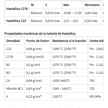
Ni
C
Mes
Minnesota
Si
Hastelloy C276
Balance
0,010 máx.
15.00 – 17.00
1,00 máx.
0,0
Hastelloy C22
Balance
0,010 máx.
12,5 – 14,5
0,50 máx.
0,0
Propiedades mecánicas de la tubería de Hastelloy
Densidad
Punto de fusion
Resistencia a la tracción
Límite elást
C22
8,69 g/cm3
1399 °C (2550 °F)
Psi - 1,00,000
C276
8,89 g/cm33
1370 °C (2500 °F)
Psi - 1,15,000
B2
9,2 g/cm3
1370 °C (2550 °F)
Psi - 1,15,000
B3
9,2 g/cm3
1370 °C (2550 °F)
Psi - 1,15,000
C4
8,64 g/cm3
1350-1400°C
783
Híbrido BC1
8,83 g/cm³
1343 - 1443°C
725
X
8,22 g/cm³
1355°C
655 MPa