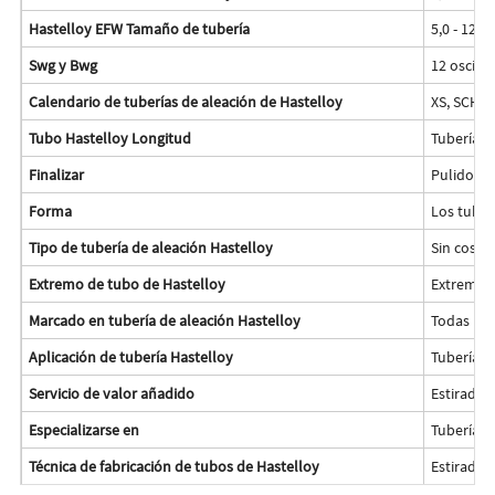
Hastelloy EFW Tamaño de tubería
5,0 - 121
Swg y Bwg
12 oscilac
Calendario de tuberías de aleación de Hastelloy
XS, SCH30
Tubo Hastelloy Longitud
Tubería d
Finalizar
Pulido, AP
Forma
Los tubos
Tipo de tubería de aleación Hastelloy
Sin costu
Extremo de tubo de Hastelloy
Extremo l
Marcado en tubería de aleación Hastelloy
Todas las
Aplicación de tubería Hastelloy
Tubería pa
Servicio de valor añadido
Estirado 
Especializarse en
Tubería H
Técnica de fabricación de tubos de Hastelloy
Estirado e