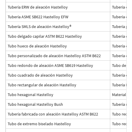
Tubería ERW de aleación Hastelloy
Tubería de 
Tubería ASME SB622 Hastelloy EFW
Tubería de 
Tubería SMLS de aleación Hastelloy®
Tubería pul
Tubo delgado capilar ASTM B622 Hastelloy
Tubería de 
Tubo hueco de aleación Hastelloy
Tubería ele
Tubo personalizado de aleación Hastelloy ASTM B622
Tubería cap
Tubo redondo de aleación ASME SB619 Hastelloy
Tubo de es
Tubo cuadrado de aleación Hastelloy
Tubería de
Tubo rectangular de aleación Hastelloy
Tubería Ha
Tubo hexagonal Hastelloy
Material de
Tubo hexagonal Hastelloy Bush
Tubería rev
Tubería fabricada con aleación Hastelloy ASTM B622
Tubo recoc
Tubo de extremo biselado Hastelloy
Tubo rectan