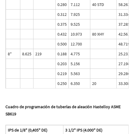
0.280
7.112
40 STD
58.263
0.312
7.925
31.334
0.375
9.525
37.285
0.432
10.973
80 XHY
42.561
0.500
12.700
48.719
8″
8.625
219
0.188
4.775
25.233
0.203
5.156
27.198
0.219
5.563
29.286
0.250
6.350
20
33.308
Cuadro de programación de tuberías de aleación Hastelloy ASME
SB619
IPS de 1/8" (0,405" DE)
3 1/2" IPS (4.000" DE)