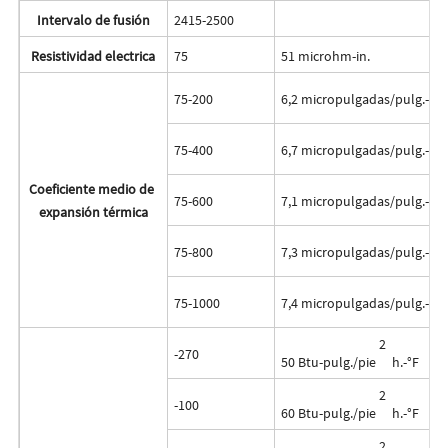
Intervalo de fusión
2415-2500
Resistividad electrica
75
51 microhm-in.
75-200
6,2 micropulgadas/pulg.-°F
75-400
6,7 micropulgadas/pulg.-°F
Coeficiente medio de
75-600
7,1 micropulgadas/pulg.-°F
expansión térmica
75-800
7,3 micropulgadas/pulg.-°F
75-1000
7,4 micropulgadas/pulg.-°F
2
-270
50 Btu-pulg./pie
h.-°F
2
-100
60 Btu-pulg./pie
h.-°F
2