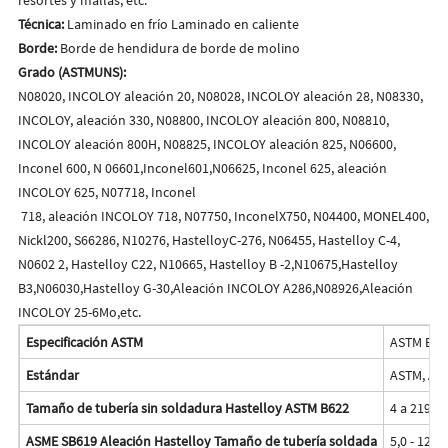
Técnica:
Laminado en frío Laminado en caliente
Borde:
Borde de hendidura de borde de molino
Grado (ASTMUNS):
N08020, INCOLOY aleación 20, N08028, INCOLOY aleación 28, N08330,
INCOLOY, aleación 330, N08800, INCOLOY aleación 800, N08810,
INCOLOY aleación 800H, N08825, INCOLOY aleación 825, N06600,
Inconel 600, N 06601,Inconel601,N06625, Inconel 625, aleación
INCOLOY 625, N07718, Inconel
718, aleación INCOLOY 718, N07750, InconelX750, N04400, MONEL400,
Nickl200, S66286, N10276, HastelloyC-276, N06455, Hastelloy C-4,
N0602 2, Hastelloy C22, N10665, Hastelloy B -2,N10675,Hastelloy
B3,N06030,Hastelloy G-30,Aleación INCOLOY A286,N08926,Aleación
INCOLOY 25-6Mo,etc.
Especificación ASTM
ASTM B62
Estándar
ASTM, ASME
Tamaño de tubería sin soldadura Hastelloy ASTM B622
4 a 219 m
ASME SB619 Aleación Hastelloy Tamaño de tubería soldada
5,0 - 121