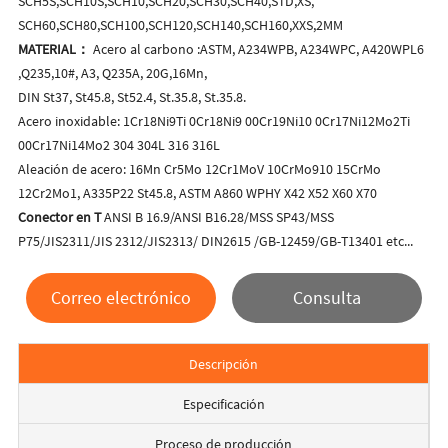
SCH5S,SCH10S,SCH10,SCH20,SCH30,SCH40,STD,XS,
SCH60,SCH80,SCH100,SCH120,SCH140,SCH160,XXS,2MM
MATERIAL：
Acero al carbono :ASTM, A234WPB, A234WPC, A420WPL6
,Q235,10#, A3, Q235A, 20G,16Mn,
DIN St37, St45.8, St52.4, St.35.8, St.35.8.
Acero inoxidable: 1Cr18Ni9Ti 0Cr18Ni9 00Cr19Ni10 0Cr17Ni12Mo2Ti
00Cr17Ni14Mo2 304 304L 316 316L
Aleación de acero: 16Mn Cr5Mo 12Cr1MoV 10CrMo910 15CrMo
12Cr2Mo1, A335P22 St45.8, ASTM A860 WPHY X42 X52 X60 X70
Conector en T
ANSI B 16.9/ANSI B16.28/MSS SP43/MSS
P75/JIS2311/JIS 2312/JIS2313/ DIN2615 /GB-12459/GB-T13401 etc...
Correo electrónico
Consulta
Descripción
Especificación
Proceso de producción