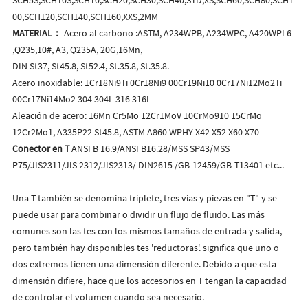
00,SCH120,SCH140,SCH160,XXS,2MM
MATERIAL：
Acero al carbono :ASTM, A234WPB, A234WPC, A420WPL6
,Q235,10#, A3, Q235A, 20G,16Mn,
DIN St37, St45.8, St52.4, St.35.8, St.35.8.
Acero inoxidable: 1Cr18Ni9Ti 0Cr18Ni9 00Cr19Ni10 0Cr17Ni12Mo2Ti
00Cr17Ni14Mo2 304 304L 316 316L
Aleación de acero: 16Mn Cr5Mo 12Cr1MoV 10CrMo910 15CrMo
12Cr2Mo1, A335P22 St45.8, ASTM A860 WPHY X42 X52 X60 X70
Conector en T
ANSI B 16.9/ANSI B16.28/MSS SP43/MSS
P75/JIS2311/JIS 2312/JIS2313/ DIN2615 /GB-12459/GB-T13401 etc...
Una T también se denomina triplete, tres vías y piezas en "T" y se
puede usar para combinar o dividir un flujo de fluido.
Las más
comunes son las tes con los mismos tamaños de entrada y salida,
pero también hay disponibles tes 'reductoras'.
significa que uno o
dos extremos tienen una dimensión diferente. Debido a que esta
dimensión difiere, hace que los accesorios en T tengan la capacidad
de controlar el volumen cuando sea necesario.