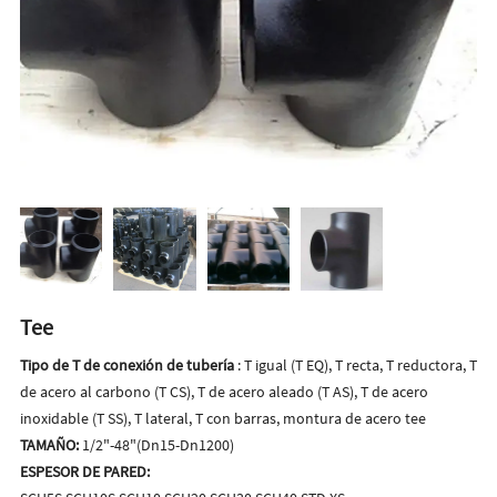
Tee
Tipo de T de conexión de tubería
: T igual (T EQ), T recta, T reductora, T
de acero al carbono (T CS), T de acero aleado (T AS), T de acero
inoxidable (T SS), T lateral, T con barras, montura de acero tee
TAMAÑO:
1/2"-48"(Dn15-Dn1200)
ESPESOR DE PARED: