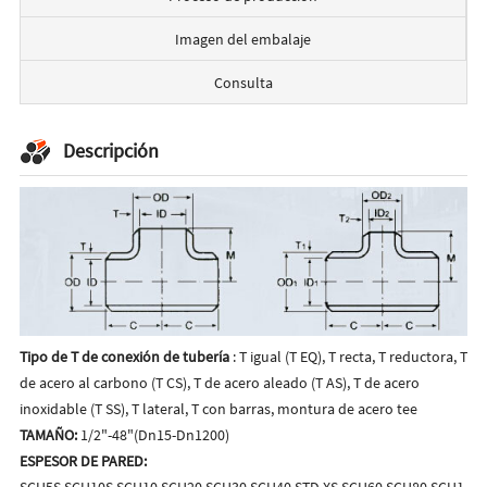
Imagen del embalaje
Consulta
Descripción
Tipo de T de conexión de tubería
: T igual (T EQ), T recta, T reductora, T
de acero al carbono (T CS), T de acero aleado (T AS), T de acero
inoxidable (T SS), T lateral, T con barras, montura de acero tee
TAMAÑO:
1/2"-48"(Dn15-Dn1200)
ESPESOR DE PARED:
SCH5S,SCH10S,SCH10,SCH20,SCH30,SCH40,STD,XS,SCH60,SCH80,SCH1