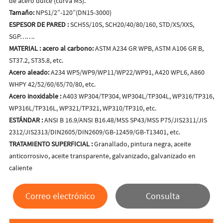
de acero dulce (curva MS).
Tamaño:
NPS1/2”-120”(DN15-3000)
ESPESOR DE PARED
:
SCH5S/10S, SCH20/40/80/160, STD/XS/XXS,
SGP…….
MATERIAL
:
acero al carbono:
ASTM A234 GR WPB, ASTM A106 GR B,
ST37.2, ST35.8, etc.
Acero aleado:
A234 WP5/WP9/WP11/WP22/WP91, A420 WPL6, A860
WHPY 42/52/60/65/70/80, etc.
Acero
inoxidable
:
A403 WP304/TP304, WP304L/TP304L, WP316/TP316,
WP316L/TP316L, WP321/TP321, WP310/TP310, etc.
ESTÁNDAR
:
ANSI B 16.9/ANSI B16.48/MSS SP43/MSS P75/JIS2311/JIS
2312/JIS2313/DIN2605/DIN2609/GB-12459/GB-T13401, etc.
TRATAMIENTO SUPERFICIAL
:
Granallado, pintura negra, aceite
anticorrosivo, aceite transparente, galvanizado, galvanizado en
caliente
Correo electrónico
Consulta