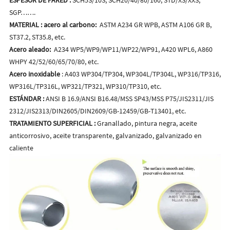
SGP…….
MATERIAL
:
acero al carbono:
ASTM A234 GR WPB, ASTM A106 GR B,
ST37.2, ST35.8, etc.
Acero aleado:
A234 WP5/WP9/WP11/WP22/WP91, A420 WPL6, A860
WHPY 42/52/60/65/70/80, etc.
Acero
inoxidable
: A403 WP304/TP304, WP304L/TP304L, WP316/TP316,
WP316L/TP316L, WP321/TP321, WP310/TP310, etc.
ESTÁNDAR
:
ANSI B 16.9/ANSI B16.48/MSS SP43/MSS P75/JIS2311/JIS
2312/JIS2313/DIN2605/DIN2609/GB-12459/GB-T13401, etc.
TRATAMIENTO SUPERFICIAL
:
Granallado, pintura negra, aceite
anticorrosivo, aceite transparente, galvanizado, galvanizado en
caliente