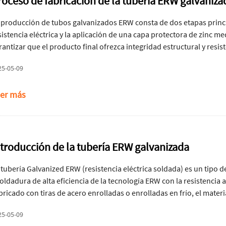
roceso de fabricación de la tubería ERW galvaniza
 producción de tubos galvanizados ERW consta de dos etapas princ
sistencia eléctrica y la aplicación de una capa protectora de zinc m
rantizar que el producto final ofrezca integridad estructural y resis
 proceso.
25-05-09
er más
ntroducción de la tubería ERW galvanizada
 tubería Galvanized ERW (resistencia eléctrica soldada) es un tipo
soldadura de alta eficiencia de la tecnología ERW con la resistencia
bricado con tiras de acero enrolladas o enrolladas en frío, el mater
ldadura de resistencia de alta frecuencia. Después de la soldadura, l
25-05-09
ectroplatia, para mejorar su durabilidad y resistencia a la corrosión