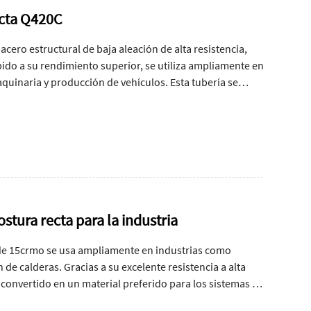
ecta Q420C
acero estructural de baja aleación de alta resistencia,
do a su rendimiento superior, se utiliza ampliamente en
quinaria y producción de vehículos. Esta tubería se
ece una alta eficiencia de producción, bajo costo y un
ial en proyectos de ingeniería modernos.
stura recta para la industria
a de 15crmo se usa ampliamente en industrias como
de calderas. Gracias a su excelente resistencia a alta
a convertido en un material preferido para los sistemas de
ntre sus diversas formas, el tubo de acero soldado de