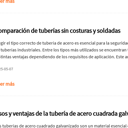
er más
omparación de tuberías sin costuras y soldadas
egir el tipo correcto de tubería de acero es esencial para la segurid
 tuberías industriales. Entre los tipos más utilizados se encuentran
stintas ventajas dependiendo de los requisitos de aplicación. Este
los ingenieros, gerentes de proyectos y profesionales de adquisici
25-05-07
er más
sos y ventajas de la tubería de acero cuadrada ga
s tuberías de acero cuadrado galvanizado son un material esencial