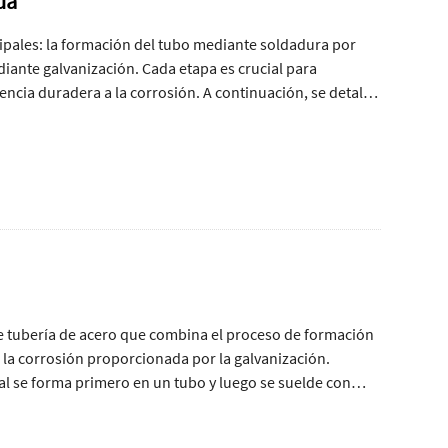
da
ipales: la formación del tubo mediante soldadura por
ediante galvanización. Cada etapa es crucial para
tencia duradera a la corrosión. A continuación, se detalla
 de tubería de acero que combina el proceso de formación
 a la corrosión proporcionada por la galvanización.
ial se forma primero en un tubo y luego se suelde con
a tubería se galvaniza, ya sea por dipte en caliente o
. Este producto juega un papel vital en diversas industrias