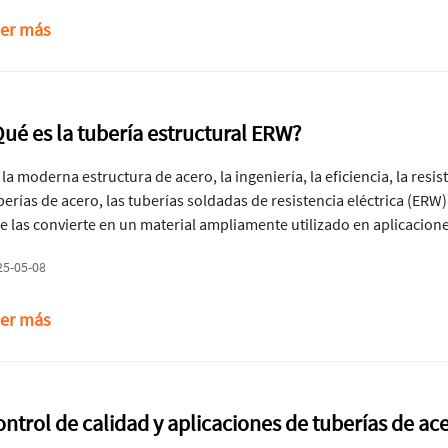
bido a su fuerza estructural, bajo costo y vida útil prolongada.
er más
Qué es la tubería estructural ERW?
 la moderna estructura de acero, la ingeniería, la eficiencia, la resis
berías de acero, las tuberías soldadas de resistencia eléctrica (ERW
e las convierte en un material ampliamente utilizado en aplicacio
entes y grandes instalaciones arquitectónicas.
25-05-08
er más
ontrol de calidad y aplicaciones de tuberías de ac