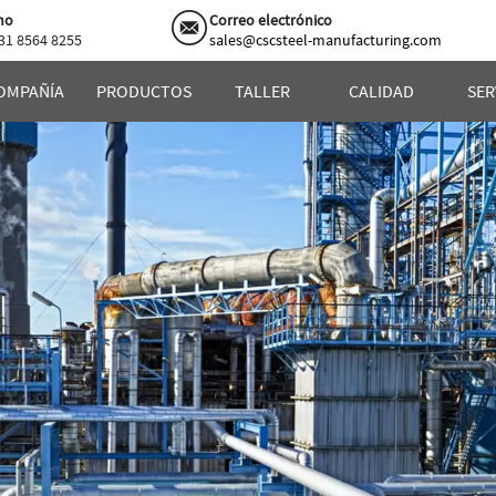
no
Correo electrónico
31 8564 8255
sales@cscsteel-manufacturing.com
OMPAÑÍA
PRODUCTOS
TALLER
CALIDAD
SER