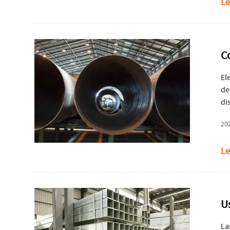
Le
C
El
de
di
a 
20
Le
U
La