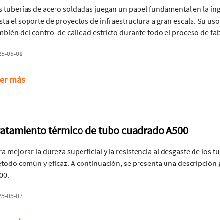
s tuberías de acero soldadas juegan un papel fundamental en la ing
sta el soporte de proyectos de infraestructura a gran escala. Su u
mbién del control de calidad estricto durante todo el proceso de fabr
 garantía de calidad y las áreas de aplicación comunes de las tuber
25-05-08
er más
ratamiento térmico de tubo cuadrado A500
ra mejorar la dureza superficial y la resistencia al desgaste de los
todo común y eficaz. A continuación, se presenta una descripción 
00.
25-05-07