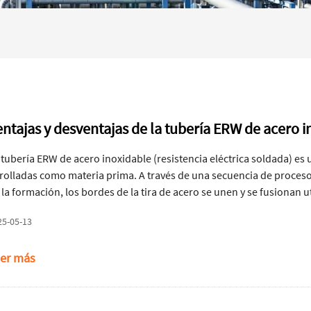
entajas y desventajas de la tubería ERW de acero 
 tubería ERW de acero inoxidable (resistencia eléctrica soldada) e
rolladas como materia prima. A través de una secuencia de procesos,
 la formación, los bordes de la tira de acero se unen y se fusionan u
sulta en una tubería de costura recta con calidad de soldadura conf
25-05-13
er más