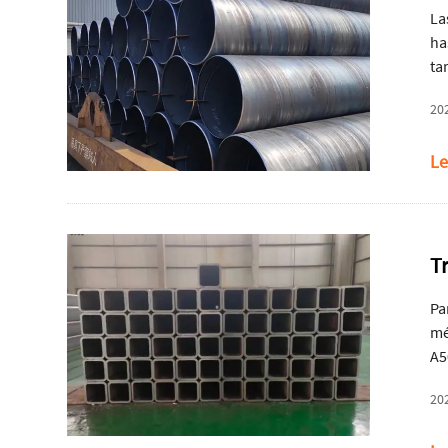
La
ha
ta
de
20
Le
T
Pa
mé
A5
20