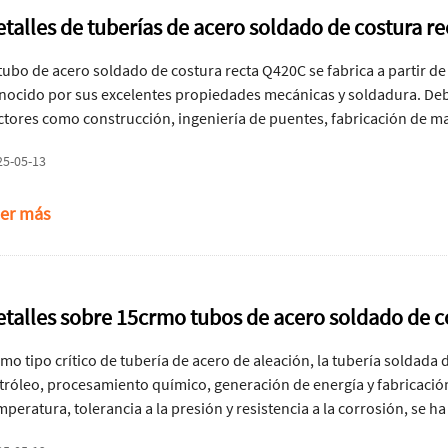
etalles de tuberías de acero soldado de costura r
 tubo de acero soldado de costura recta Q420C se fabrica a partir de 
nocido por sus excelentes propiedades mecánicas y soldadura. Debi
ctores como construcción, ingeniería de puentes, fabricación de ma
oduce a través de un proceso de soldadura de costura recta, que ofr
25-05-13
ntrol dimensional preciso, lo que lo convierte en un material esenc
er más
etalles sobre 15crmo tubos de acero soldado de co
mo tipo crítico de tubería de acero de aleación, la tubería soldad
tróleo, procesamiento químico, generación de energía y fabricación 
mperatura, tolerancia a la presión y resistencia a la corrosión, se h
berías que operan en entornos de alta temperatura y alta presión. E