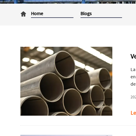
Home
Blogs
V
La
en
de
re
20
Le