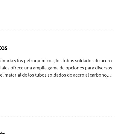
o técnicas de soldadura avanzada, mejora la eficiencia
ento de material confiable.
tos
inaria y los petroquímicos, los tubos soldados de acero
iales ofrece una amplia gama de opciones para diversos
 del material de los tubos soldados de acero al carbono,