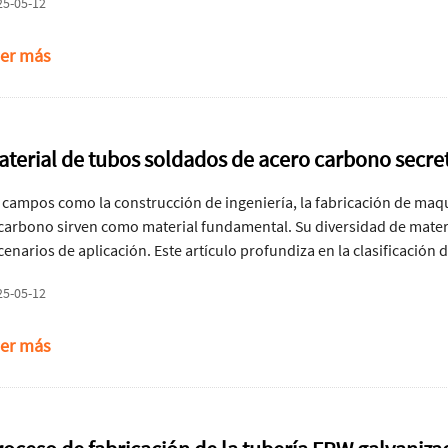
25-05-12
stura recta 15CRMO es particularmente notable. Fabricado utilizand
 producción y reduce los costos al tiempo que garantiza un rendimi
er más
aterial de tubos soldados de acero carbono secre
 campos como la construcción de ingeniería, la fabricación de maqu
 carbono sirven como material fundamental. Su diversidad de mater
cenarios de aplicación. Este artículo profundiza en la clasificación
stacando el espectro de soluciones básicas a de alta gama.
25-05-12
er más