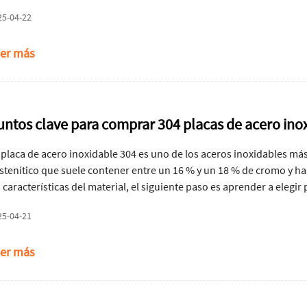
25-04-22
er más
untos clave para comprar 304 placas de acero ino
 placa de acero inoxidable 304 es uno de los aceros inoxidables más 
stenítico que suele contener entre un 16 % y un 18 % de cromo y h
s características del material, el siguiente paso es aprender a elegir
co de conocimiento y atención al detalle, podrá realizar la compra 
25-04-21
er más