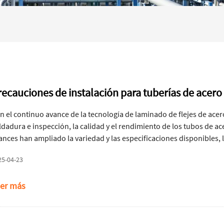
recauciones de instalación para tuberías de acero
n el continuo avance de la tecnología de laminado de flejes de acero
ldadura e inspección, la calidad y el rendimiento de los tubos de a
ances han ampliado la variedad y las especificaciones disponibles, l
ero sin costura en numerosas aplicaciones. En comparación con los 
25-04-23
ntajas de un menor coste y una mayor eficiencia de producción. Ent
stalación de tubos de acero soldados? A continuación, se presentan 
er más