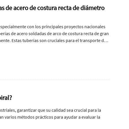
as de acero de costura recta de diámetro
specialmente con los principales proyectos nacionales
erías de acero soldadas de arco de costura recta de gran
nte. Estas tuberías son cruciales para el transporte de
uridad y el rendimiento de las tuberías. A continuación se
 involucrados en la fabricación de tuberías de acero
iral?
striales, garantizar que su calidad sea crucial para la
an varios métodos prácticos para ayudar a evaluar la