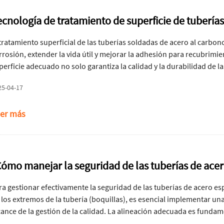
ecnología de tratamiento de superficie de tubería
 tratamiento superficial de las tuberías soldadas de acero al carbono
rrosión, extender la vida útil y mejorar la adhesión para recubrimi
perficie adecuado no solo garantiza la calidad y la durabilidad de 
neral del sistema de tuberías en entornos hostiles. A continuación 
25-04-17
atamiento de superficie comúnmente utilizadas para tuberías solda
er más
Cómo manejar la seguridad de las tuberías de acer
ra gestionar efectivamente la seguridad de las tuberías de acero es
 los extremos de la tubería (boquillas), es esencial implementar un
cance de la gestión de la calidad. La alineación adecuada es fundame
ndimiento de las tuberías de acero espiral, especialmente en condi