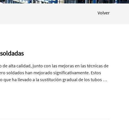
Volver
 soldadas
 de alta calidad, junto con las mejoras en las técnicas de
cero soldados han mejorado significativamente. Estos
o que ha llevado a la sustitución gradual de los tubos de
tubos sin costura, los tubos soldados ofrecen las
onces, ¿qué se debe tener en cuenta durante la
los aspectos clave.