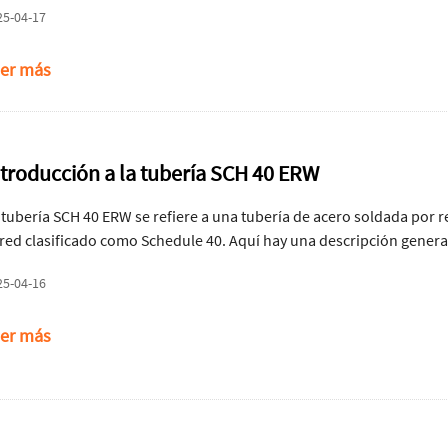
25-04-17
guientes medidas.
er más
ntroducción a la tubería SCH 40 ERW
 tubería SCH 40 ERW se refiere a una tubería de acero soldada por r
red clasificado como Schedule 40. Aquí hay una descripción general
25-04-16
er más