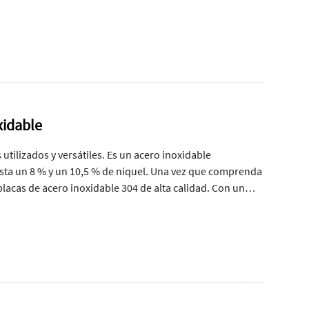
xidable
utilizados y versátiles. Es un acero inoxidable
asta un 8 % y un 10,5 % de níquel. Una vez que comprenda
 placas de acero inoxidable 304 de alta calidad. Con un
correcta con confianza y evitar errores comunes.