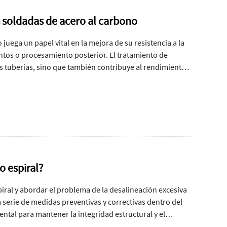
s soldadas de acero al carbono
 juega un papel vital en la mejora de su resistencia a la
entos o procesamiento posterior. El tratamiento de
las tuberías, sino que también contribuye al rendimiento
se muestra una descripción general de las tecnologías de
das de acero al carbono.
o espiral?
piral y abordar el problema de la desalineación excesiva
a serie de medidas preventivas y correctivas dentro del
ntal para mantener la integridad estructural y el
ciones de soporte de presión. Se recomiendan las