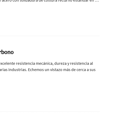
acero con soldadura de costura recta no estándar en la
arbono
celente resistencia mecánica, dureza y resistencia al
varias industrias. Echemos un vistazo más de cerca a sus