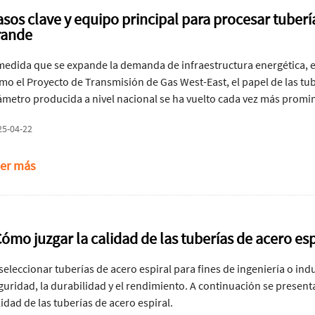
asos clave y equipo principal para procesar tuberí
rande
medida que se expande la demanda de infraestructura energética, e
mo el Proyecto de Transmisión de Gas West-East, el papel de las tub
ámetro producida a nivel nacional se ha vuelto cada vez más promine
tróleo y gas de alta presión, y su calidad afecta directamente la seg
25-04-22
estran los pasos de procesamiento del núcleo y el equipo principal
AW de alta precisión.
er más
ómo juzgar la calidad de las tuberías de acero esp
 seleccionar tuberías de acero espiral para fines de ingeniería o indu
guridad, la durabilidad y el rendimiento. A continuación se present
lidad de las tuberías de acero espiral.