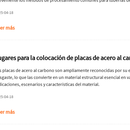
evemente los métodos de procesamiento comunes para tuberías de 
dustria.
25-04-18
er más
ugares para la colocación de placas de acero al c
s placas de acero al carbono son ampliamente reconocidas por su ex
sgaste, lo que las convierte en un material estructural esencial en 
licaciones, escenarios y características del material.
25-04-18
er más