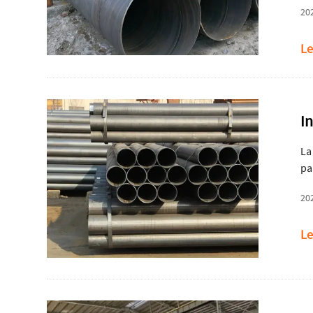
20
si
Le
I
La
pa
20
Le