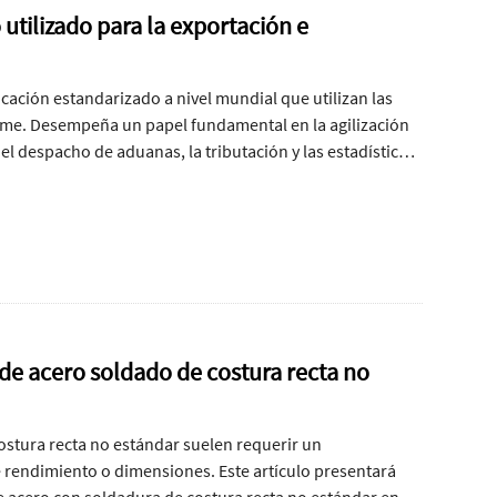
utilizado para la exportación e
ación estandarizado a nivel mundial que utilizan las
orme. Desempeña un papel fundamental en la agilización
 el despacho de aduanas, la tributación y las estadísticas
icación precisa del código SNS es esencial para garantizar
código SNS suele constar de diez dígitos, cada segmento
ción del código SNS no solo ayuda a los funcionarios de
ontribuye a la eficiencia de las operaciones comerciales
e acero soldado de costura recta no
costura recta no estándar suelen requerir un
 rendimiento o dimensiones. Este artículo presentará