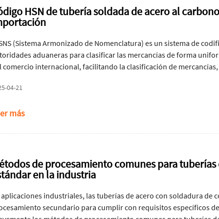
ódigo HSN de tubería soldada de acero al carbono 
mportación
 SNS (Sistema Armonizado de Nomenclatura) es un sistema de codific
toridades aduaneras para clasificar las mercancías de forma unif
l comercio internacional, facilitando la clasificación de mercancías,
merciales. En el caso de las tuberías de acero al carbono, la identif
25-04-21
ocedimientos de importación y exportación fluidos y conformes. El 
presentando atributos específicos del producto. La correcta asigna
er más
uanas a identificar las mercancías rápidamente, sino que también c
al cumplimiento normativo.
étodos de procesamiento comunes para tuberías d
tándar en la industria
 aplicaciones industriales, las tuberías de acero con soldadura de 
ocesamiento secundario para cumplir con requisitos específicos de