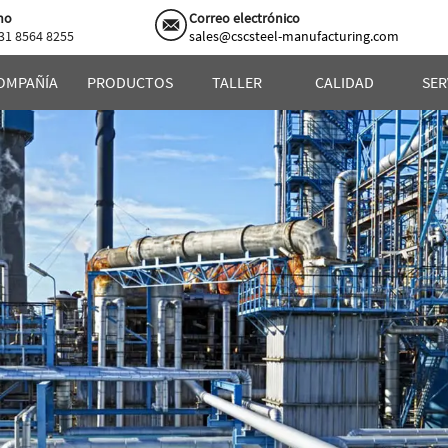
no
Correo electrónico
31 8564 8255
sales@cscsteel-manufacturing.com
OMPAÑÍA
PRODUCTOS
TALLER
CALIDAD
SER