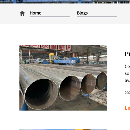
Home
Blogs
P
Co
so
av
ac
20
ve
in
Le