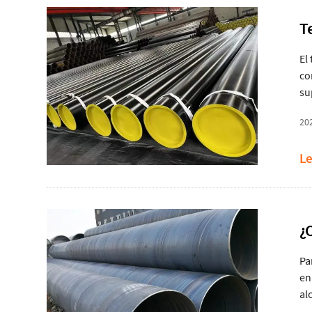
T
El
co
su
ge
20
tr
Le
¿
Pa
en
al
re