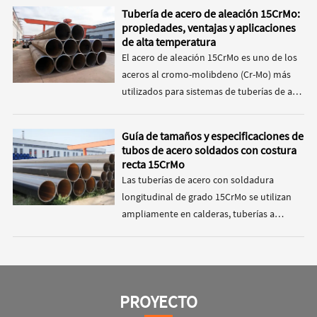
¿conviene elegir API 5L Grado B PSL1 o
Tubería de acero de aleación 15CrMo:
PSL2? Aunque ambas cumplen con la
propiedades, ventajas y aplicaciones
especificación API 5L, la PSL2 ofrece
de alta temperatura
requisitos de calidad más estrictos,
El acero de aleación 15CrMo es uno de los
pruebas más rigurosas y una mayor
aceros al cromo-molibdeno (Cr-Mo) más
fiabilidad, lo que la convierte en la opción
utilizados para sistemas de tuberías de alta
preferida para proyectos de tuberías
temperatura y alta presión. Gracias a su
exigentes. Esta guía explica qué es la
composición equilibrada de aleación,
Guía de tamaños y especificaciones de
tubería API 5L Grado B PSL2, en qué se
excelente resistencia a la fluencia y
tubos de acero soldados con costura
diferencia de la PSL1 y por qué se utiliza
resistencia mecánica confiable a
recta 15CrMo
ampliamente en sistemas de transporte
temperaturas elevadas, los tubos de acero
Las tuberías de acero con soldadura
críticos.
de aleación 15CrMo se aplican
longitudinal de grado 15CrMo se utilizan
ampliamente en generación de energía,
ampliamente en calderas, tuberías a
plantas petroquímicas, refinerías y
presión, plantas petroquímicas, centrales
sistemas de calderas industriales.
termoeléctricas y sistemas industriales de
alta temperatura. La elección de la
especificación correcta de la tubería es
PROYECTO
fundamental para garantizar la seguridad
del sistema, la resistencia a la presión y la