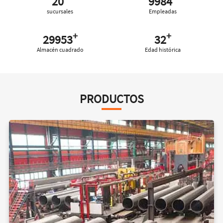
20
10000
sucursales
Empleadas
+
+
30000
32
Almacén cuadrado
Edad histórica
PRODUCTOS