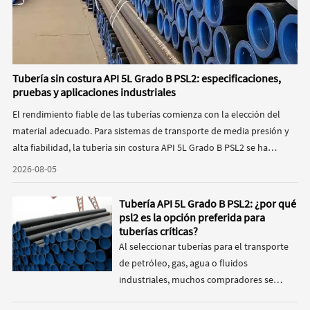
Tubería sin costura API 5L Grado B PSL2: especificaciones,
pruebas y aplicaciones industriales
El rendimiento fiable de las tuberías comienza con la elección del
material adecuado. Para sistemas de transporte de media presión y
alta fiabilidad, la tubería sin costura API 5L Grado B PSL2 se ha
convertido en una de las tuberías de acero al carbono más
2026-08-05
especificadas a nivel mundial. Este artículo explica las
especificaciones, los requisitos de ensayo y los usos habituales de la
Tubería API 5L Grado B PSL2: ¿por qué
tubería de acero sin costura API 5L Grado B PSL2.
psl2 es la opción preferida para
tuberías críticas?
Al seleccionar tuberías para el transporte
de petróleo, gas, agua o fluidos
industriales, muchos compradores se
plantean una pregunta importante: