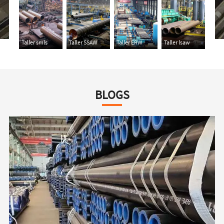
Taller smls
Taller SSAW
Taller ERW
Taller lsaw
BLOGS